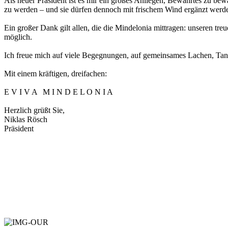
Als neuer Präsident ist es mir ein großes Anliegen, Bewährtes zu bewa
zu werden – und sie dürfen dennoch mit frischem Wind ergänzt werd
Ein großer Dank gilt allen, die die Mindelonia mittragen: unseren t
möglich.
Ich freue mich auf viele Begegnungen, auf gemeinsames Lachen, Tanze
Mit einem kräftigen, dreifachen:
E V I V A M I N D E L O N I A
Herzlich grüßt Sie,
Niklas Rösch
Präsident