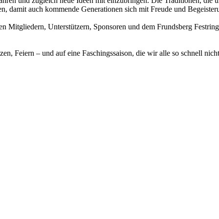
hren und zugleich neue Ideen mit einzubringen. Die Traditionen, die un
en, damit auch kommende Generationen sich mit Freude und Begeister
reuen Mitgliedern, Unterstützern, Sponsoren und dem Frundsberg Festri
n, Feiern – und auf eine Faschingssaison, die wir alle so schnell nich