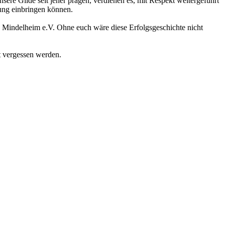
sere Gilde seit jeher prägen, verdienen es, mit Respekt weitergeführt
ung einbringen können.
ng Mindelheim e.V. Ohne euch wäre diese Erfolgsgeschichte nicht
t vergessen werden.